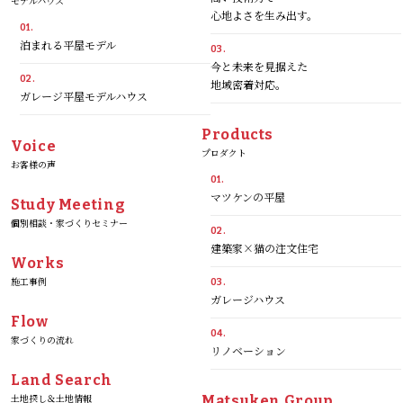
モデルハウス
心地よさを生み出す。
01.
泊まれる平屋モデル
03.
今と未来を見据えた
02.
地域密着対応。
ガレージ平屋モデルハウス
Products
Voice
プロダクト
お客様の声
01.
マツケンの平屋
Study Meeting
個別相談・家づくりセミナー
02.
建築家×猫の注文住宅
Works
施工事例
03.
ガレージハウス
Flow
04.
家づくりの流れ
リノベーション
Land Search
土地探し＆土地情報
Matsuken Group